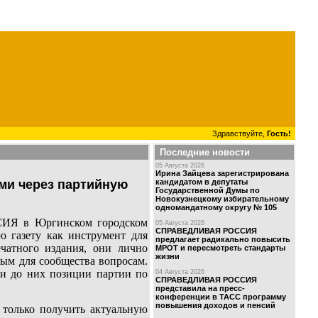
Здравствуйте,
Гость!
Последние новости
05 Августа 2026
Ирина Зайцева зарегистрирована
кандидатом в депутаты
ми через партийную
Государственной Думы по
Новокузнецкому избирательному
одномандатному округу № 105
ИЯ в Юргинском городском
05 Августа 2026
СПРАВЕДЛИВАЯ РОССИЯ
ю газету как инструмент для
предлагает радикально повысить
ечатного издания, они лично
МРОТ и пересмотреть стандарты
жизни
ым для сообщества вопросам.
ти до них позиции партии по
04 Августа 2026
СПРАВЕДЛИВАЯ РОССИЯ
представила на пресс-
конференции в ТАСС программу
повышения доходов и пенсий
 только получить актуальную