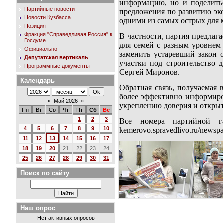
информацию, но и поделить
Партийные новости
предложения по развитию эк
Новости Кузбасса
одними из самых острых для 
Позиция
Фракция "Справедливая Россия" в
В частности, партия предла
Госдуме
для семей с разным уровнем
Официально
заменить устаревший закон 
Депутатская вертикаль
участки под строительство 
Программные документы
Сергей Миронов.
Календарь
Обратная связь, получаемая 
более эффективно информиро
«
Май 2026
»
укреплению доверия и открыт
Пн
Вт
Ср
Чт
Пт
Сб
Вс
1
2
3
Все номера партийной г
4
5
6
7
8
9
10
kemerovo.spravedlivo.ru/newspa
11
12
13
14
15
16
17
18
19
20
21
22
23
24
25
26
27
28
29
30
31
Поиск по сайту
Наш опрос
Нет активных опросов