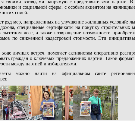
ся своими взглядами напрямую с представителями партии. В
ономики и социальной сферы, с особым акцентом на жилищные
многих семей.
гает ряд мер, направленных на улучшение жилищных условий: л
 дохода, специальные сертификаты на покупку строительных м
о льготном лесе, а также возвращение возможности приобрет
домов по сниженной кадастровой стоимости. Эти инициативы
в ходе личных встреч, помогает активистам оперативно реагир
вать граждан о ключевых предложениях партии. Такой формат 
ости между партией и избирателями.
азеты можно найти на официальном сайте регионально
per.