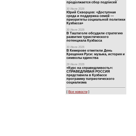
продолжается сбор подписей
30 Июля 2026
Юрий Скворцов: «Доступная
среда и поддержка семей —
приоритеты социальной политики
Кузбасса»
30 Июля 2026
В Таштаголе обсудили стратегию
развития туристического
потенциала Кузбасса
30 Июля 2026
В Кемерове отметили День
Крещения Руси: музыка, история и
символы единства
28 Июля 2026
«Курс на справедливость»:
СПРАВЕДЛИВАЯ РОССИЯ
представила в Кузбассе
программу патриотического
социализма
[
Все новости
]