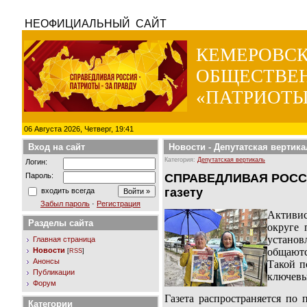
НЕОФИЦИАЛЬНЫЙ САЙТ
КЕМЕРОВС
ОБЩЕСТВЕ
«ПАТРИОТЫ
06 Августа 2026, Четверг, 19:41
Вход на сайт
Новости
-
Депутатская вертика
Категория:
Депутатская вертикаль
Логин:
Пароль:
СПРАВЕДЛИВАЯ РОССИЯ
газету
входить всегда
Забыл пароль
·
Регистрация
Активи
Разделы сайта
округе 
установ
Главная страница
Новости
общаютс
[
RSS
]
Анонсы
Такой п
Публикации
ключевы
Форум
Газета распространяется по
Категории