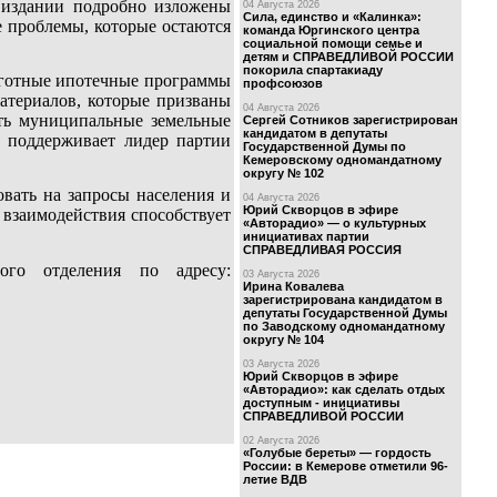
 издании подробно изложены
04 Августа 2026
Сила, единство и «Калинка»:
 проблемы, которые остаются
команда Юргинского центра
социальной помощи семье и
детям и СПРАВЕДЛИВОЙ РОССИИ
покорила спартакиаду
ьготные ипотечные программы
профсоюзов
атериалов, которые призваны
04 Августа 2026
ать муниципальные земельные
Сергей Сотников зарегистрирован
кандидатом в депутаты
 поддерживает лидер партии
Государственной Думы по
Кемеровскому одномандатному
округу № 102
овать на запросы населения и
04 Августа 2026
Юрий Скворцов в эфире
взаимодействия способствует
«Авторадио» — о культурных
инициативах партии
СПРАВЕДЛИВАЯ РОССИЯ
го отделения по адресу:
03 Августа 2026
Ирина Ковалева
зарегистрирована кандидатом в
депутаты Государственной Думы
по Заводскому одномандатному
округу № 104
03 Августа 2026
Юрий Скворцов в эфире
«Авторадио»: как сделать отдых
доступным - инициативы
СПРАВЕДЛИВОЙ РОССИИ
02 Августа 2026
«Голубые береты» — гордость
России: в Кемерове отметили 96-
летие ВДВ