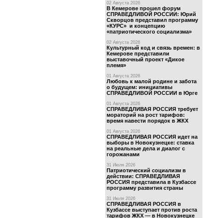
02 Августа 2026
В Кемерове прошел форум
СПРАВЕДЛИВОЙ РОССИИ: Юрий
Скворцов представил программу
«КУРС» и концепцию
«патриотического социализма»
02 Августа 2026
Культурный код и связь времен: в
Кемерове представили
выставочный проект «Дикое
племя»
01 Августа 2026
Любовь к малой родине и забота
о будущем: инициативы
СПРАВЕДЛИВОЙ РОССИИ в Юрге
01 Августа 2026
СПРАВЕДЛИВАЯ РОССИЯ требует
мораторий на рост тарифов:
время навести порядок в ЖКХ
01 Августа 2026
СПРАВЕДЛИВАЯ РОССИЯ идет на
выборы в Новокузнецке: ставка
на реальные дела и диалог с
горожанами
31 Июля 2026
Патриотический социализм в
действии: СПРАВЕДЛИВАЯ
РОССИЯ представила в Кузбассе
программу развития страны
31 Июля 2026
СПРАВЕДЛИВАЯ РОССИЯ в
Кузбассе выступает против роста
тарифов ЖКХ — в Новокузнецке