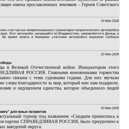
сящие имена прославленных земляков – Героев Советского
10 Мая 2026
гион стал частью межрегионального гуманитарно-патриотического автопробега
рая. Этот автопробег, начавшийся во Владивостоке, направляется в Донецк, и
 Во время визита в Кемерово участники автопробега выразили глубокую
10 Мая 2026
Победы
ды в Великой Отечественной войне. Инициатором этого
ПРАВЕДЛИВАЯ РОССИЯ. Главными виновниками торжества
рывно связана с теми суровыми годами. Для них звучали
ие слова благодарности за мир, который они нам подарили.
ниями и ощущением единства, которое объединило людей
10 Мая 2026
вигу" для юных патриотов
ктуальный турнир под названием «Сердцем прикоснись к
еления партии СПРАВЕДЛИВАЯ РОССИЯ, было приурочено к
ых заведений округа.