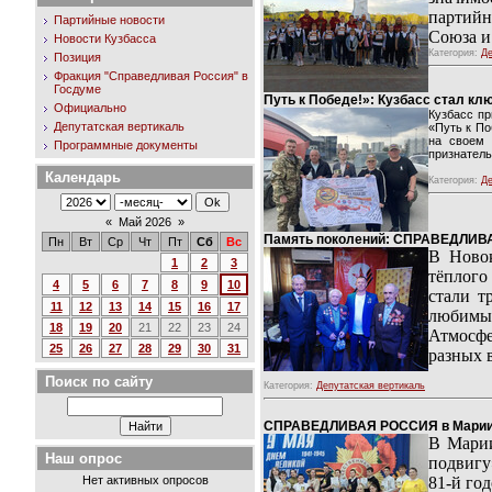
партийн
Партийные новости
Союза и
Новости Кузбасса
Категория:
Де
Позиция
Фракция "Справедливая Россия" в
Госдуме
Путь к Победе!»: Кузбасс стал 
Официально
Кузбасс пр
Депутатская вертикаль
«Путь к По
на своем 
Программные документы
признатель
Календарь
Категория:
Де
«
Май 2026
»
Память поколений: СПРАВЕДЛИВА
Пн
Вт
Ср
Чт
Пт
Сб
Вс
В Новок
1
2
3
тёплого
4
5
6
7
8
9
10
стали т
11
12
13
14
15
16
17
любимые
18
19
20
21
22
23
24
Атмосфе
25
26
27
28
29
30
31
разных 
Поиск по сайту
Категория:
Депутатская вертикаль
СПРАВЕДЛИВАЯ РОССИЯ в Мариинск
В Марии
Наш опрос
подвигу
Нет активных опросов
81-й го