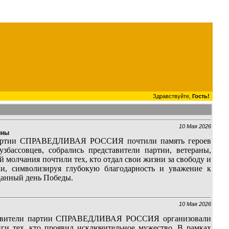
Здравствуйте,
Гость!
10 Мая 2026
йны
 партии СПРАВЕДЛИВАЯ РОССИЯ почтили память героев
бассовцев, собрались представители партии, ветераны,
 молчания почтили тех, кто отдал свои жизни за свободу и
и, символизируя глубокую благодарность и уважение к
данный день Победы.
10 Мая 2026
ставители партии СПРАВЕДЛИВАЯ РОССИЯ организовали
иги тех, кто проявил исключительное мужество. В рамках