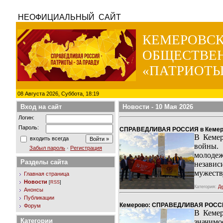
НЕОФИЦИАЛЬНЫЙ САЙТ
КЕМЕРОВС
ОБЩЕСТВЕ
«ПАТРИОТЫ
08 Августа 2026, Суббота, 18:19
Вход на сайт
Новости
- 10 Мая 2026
Логин:
Пароль:
СПРАВЕДЛИВАЯ РОССИЯ в Кемерово
В Кеме
входить всегда
войны. 
Забыл пароль
·
Регистрация
молодеж
Разделы сайта
независ
мужеств
Главная страница
Новости
[
RSS
]
Категория:
Де
Анонсы
Публикации
Кемерово: СПРАВЕДЛИВАЯ РОССИЯ
Форум
В Кеме
Категории
значимо