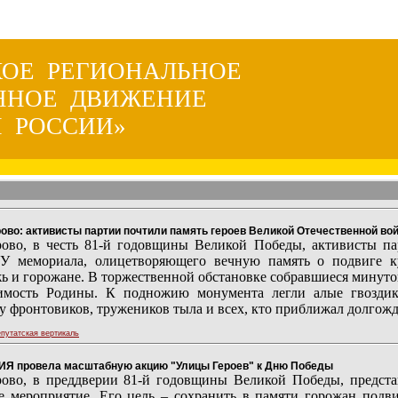
КОЕ РЕГИОНАЛЬНОЕ
ННОЕ ДВИЖЕНИЕ
 РОССИИ»
: активисты партии почтили память героев Великой Отечественной во
рово, в честь 81-й годовщины Великой Победы, активисты
У мемориала, олицетворяющего вечную память о подвиге куз
ь и горожане. В торжественной обстановке собравшиеся минутой
имость Родины. К подножию монумента легли алые гвоздик
у фронтовиков, тружеников тыла и всех, кто приближал долгож
путатская вертикаль
 провела масштабную акцию "Улицы Героев" к Дню Победы
рово, в преддверии 81-й годовщины Великой Победы, пред
е мероприятие. Его цель – сохранить в памяти горожан подв