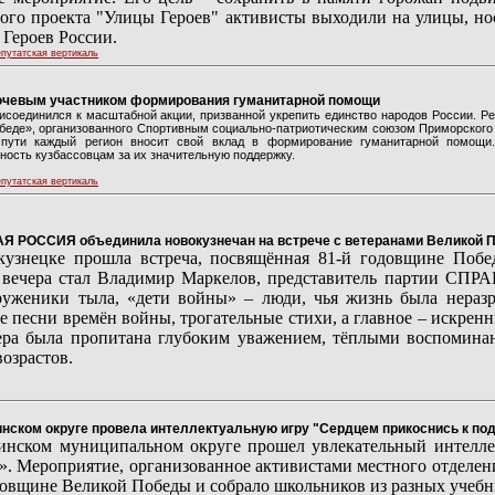
ого проекта "Улицы Героев" активисты выходили на улицы, но
 Героев России.
путатская вертикаль
ключевым участником формирования гуманитарной помощи
исоединился к масштабной акции, призванной укрепить единство народов России. Ре
беде», организованного Спортивным социально-патриотическим союзом Приморского к
пути каждый регион вносит свой вклад в формирование гуманитарной помощи.
ность кузбассовцам за их значительную поддержку.
путатская вертикаль
Я РОССИЯ объединила новокузнечан на встрече с ветеранами Великой 
узнецке прошла встреча, посвящённая 81-й годовщине Побе
 вечера стал Владимир Маркелов, представитель партии С
руженики тыла, «дети войны» – люди, чья жизнь была нераз
 песни времён войны, трогательные стихи, а главное – искренн
ра была пропитана глубоким уважением, тёплыми воспомина
возрастов.
ом округе провела интеллектуальную игру "Сердцем прикоснись к под
нском муниципальном округе прошел увлекательный интелле
». Мероприятие, организованное активистами местного отд
довщине Великой Победы и собрало школьников из разных учебн