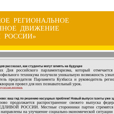
КОЕ РЕГИОНАЛЬНОЕ
ННОЕ ДВИЖЕНИЕ
 РОССИИ»
ов рассказал, как студенты могут влиять на будущее
х Дня российского парламентаризма, который отмечается 
офильного техникума получили уникальную возможность узнать 
итель председателя Парламента Кузбасса и руководитель 
ворцов провел для них познавательный урок.
путатская вертикаль
: ваш гид по решению насущных проблем! Новый выпуск газеты уже з
ово продолжается распространение свежего выпуска федер
ДЛИВОЙ РОССИИ. Местные сторонники партии стремятся п
 направлены на улучшение социально-экономической ситуации 