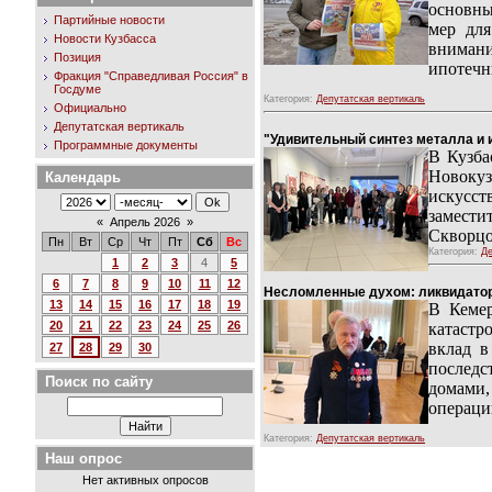
основны
Партийные новости
мер для
Новости Кузбасса
внимани
Позиция
ипотечн
Фракция "Справедливая Россия" в
Госдуме
Категория:
Депутатская вертикаль
Официально
Депутатская вертикаль
"Удивительный синтез металла и 
Программные документы
В Кузба
Новокуз
Календарь
искусст
замести
«
Апрель 2026
»
Скворцо
Пн
Вт
Ср
Чт
Пт
Сб
Вс
Категория:
Де
1
2
3
4
5
6
7
8
9
10
11
12
Несломленные духом: ликвидато
13
14
15
16
17
18
19
В Кеме
20
21
22
23
24
25
26
катастр
вклад в
27
28
29
30
последс
Поиск по сайту
домами,
операци
Категория:
Депутатская вертикаль
Наш опрос
Нет активных опросов