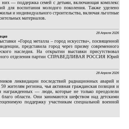
и них — поддержка семей с детьми, включающая комплекс
ий для воспитания молодого поколения. Также уделено
жилья и индивидуального строительства, включая льготные
оительных материалов.
28 Апреля 2026
ецке
ыставки «Город металла – город искусства», посвященной
зиденции, представила город через призму современного
ческого наследия. На открытии выставки присутствовал
ионального отделения партии СПРАВЕДЛИВАЯ РОССИЯ Юрий
28 Апреля 2026
ников ликвидации последствий радиационных аварий и
59 жителям региона, чья активная гражданская позиция и
и награжденных — люди, которые не только преодолели
а благо области. Они занимаются шефством над детскими
еоценимую поддержку участникам специальной военной