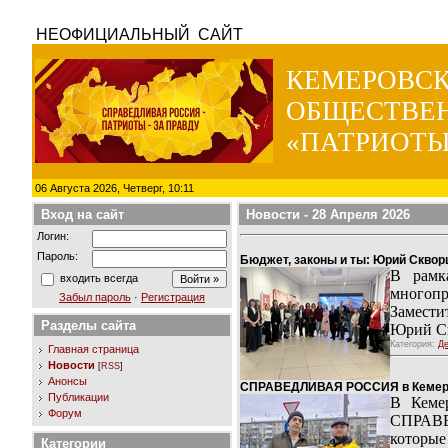
НЕОФИЦИАЛЬНЫЙ САЙТ
КЕМЕРОВС
ОБЩЕСТВЕ
«ПАТРИОТЫ
06 Августа 2026, Четверг, 10:11
Вход на сайт
Новости
- 28 Апреля 2026
Логин:
Пароль:
Бюджет, законы и ты: Юрий Скворц
В рамка
входить всегда
многопр
Забыл пароль
·
Регистрация
Замест
Разделы сайта
Юрий Ск
Категория:
Де
Главная страница
Новости
[
RSS
]
Анонсы
СПРАВЕДЛИВАЯ РОССИЯ в Кемерово
Публикации
В Кемер
Форум
СПРАВЕ
которые
Категории