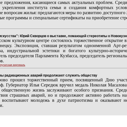
е предложения, касающиеся самых актуальных проблем. Сред
 укрепления института семьи и создания комфортных услов
е вопросам жилья: предлагаются меры по развитию доступного 
ые программы и специальные сертификаты на приобретение стр
искусства": Юрий Скворцов о выставке, ломающей стереотипы о Новокузн
сском культурном центре состоялось торжественное открытие в
нецку. Экспозиция, ставшая результатом одноименной Арт-ре
ва, индустриальной эстетики и богатого культурно-истори
тель председателя Парламента Кузбасса, председатель рег
в.
путатская вертикаль
ры радиационных аварий продолжают служить обществу
рово прошел торжественный прием, посвященный Дню участ
оф. Губернатор Илья Середюк вручил медаль Николая Масалова 
 общественную жизнь заслуживают особого признания. Сред
твия страшных аварий, но и продолжают активно работать н
 воспитывают молодежь в духе патриотизма и оказывают н
и.