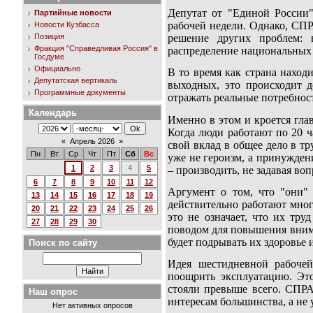
Депутат от "Единой России"
Партийные новости
рабочей недели. Однако, СП
Новости Кузбасса
Позиция
решение других проблем: 
Фракция "Справедливая Россия" в
распределение национальных 
Госдуме
Официально
В то время как страна наход
Депутатская вертикаль
выходных, это происходит
Программные документы
отражать реальные потребност
Календарь
Именно в этом и кроется гл
Когда люди работают по 20 ч
«
Апрель 2026
»
свой вклад в общее дело в тр
Пн
Вт
Ср
Чт
Пт
Сб
Вс
уже не героизм, а принужден
1
2
3
4
5
– производить, не задавая воп
6
7
8
9
10
11
12
Аргумент о том, что "они" 
13
14
15
16
17
18
19
действительно работают мног
20
21
22
23
24
25
26
это не означает, что их тр
27
28
29
30
поводом для повышения внима
будет подрывать их здоровье 
Поиск по сайту
Идея шестидневной рабочей
поощрить эксплуатацию. Это
стояли превыше всего. СПР
Наш опрос
интересам большинства, а не
Нет активных опросов