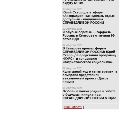
округу № 104
03 Августа 2026
Юрий Скворцов в эфире
«Авторадио»: как сделать отдых
доступным - инициативы
СПРАВЕДЛИВОЙ РОССИИ
02 Августа 2026
«Голубые береты» — гордость
России: в Кемерове отметили 96-
летие ВДВ
02 Августа 2026
В Кемерове прошел форум
СПРАВЕДЛИВОЙ РОССИИ: Юрий
Скворцов представил программу
«КУРС» и концепцию
«патриотического социализма»
02 Августа 2026
Культурный код и связь времен: в
Кемерове представили
выставочный проект «Дикое
племя»
01 Августа 2026
Любовь к малой родине и забота
о будущем: инициативы
СПРАВЕДЛИВОЙ РОССИИ в Юрге
[
Все новости
]