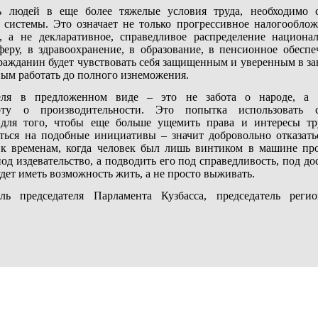
ь людей в еще более тяжелые условия труда, необходимо с
 системы. Это означает не только прогрессивное налогооблож
, а не декларативное, справедливое распределение национа
еру, в здравоохранение, в образование, в пенсионное обеспеч
ражданин будет чувствовать себя защищенным и уверенным в за
ым работать до полного изнеможения.
еля в предложенном виде – это не забота о народе, а 
оту о производительности. Это попытка использовать
для того, чтобы еще больше ущемить права и интересы тр
ться на подобные инициативы – значит добровольно отказать
 к временам, когда человек был лишь винтиком в машине про
од издевательство, а подводить его под справедливость, под до
дет иметь возможность жить, а не просто выживать.
ь председателя Парламента Кузбасса, председатель реги