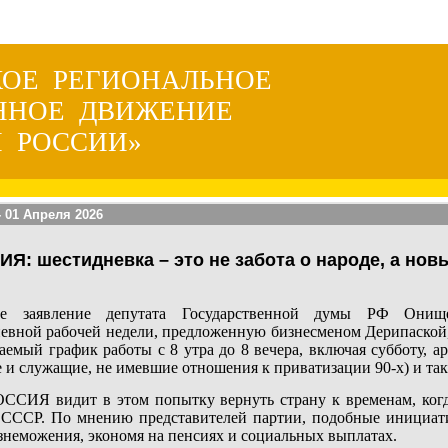
КОЕ РЕГИОНАЛЬНОЕ
ННОЕ ДВИЖЕНИЕ
 РОССИИ»
 01 Апреля 2026
 шестидневка – это не забота о народе, а новы
ее заявление депутата Государственной думы РФ Онищ
евной рабочей недели, предложенную бизнесменом Дерипаской,
аемый график работы с 8 утра до 8 вечера, включая субботу, ар
е и служащие, не имевшие отношения к приватизации 90-х) и так
Я видит в этом попытку вернуть страну к временам, когда
а СССР. По мнению представителей партии, подобные инициат
изнеможения, экономя на пенсиях и социальных выплатах.