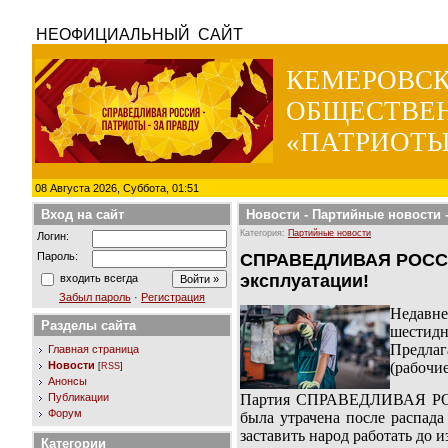
НЕОФИЦИАЛЬНЫЙ САЙТ
КЕМЕРОВС
ОБЩЕСТВЕ
«ПАТРИОТЫ
08 Августа 2026, Суббота, 01:51
Вход на сайт
Новости
-
Партийные новости
-
Категория:
Партийные новости
Логин:
Пароль:
СПРАВЕДЛИВАЯ РОССИЯ:
эксплуатации!
входить всегда
Забыл пароль
·
Регистрация
Недавн
Разделы сайта
шестидн
Предлаг
Главная страница
Новости
(рабочи
[
RSS
]
Анонсы
Партия СПРАВЕДЛИВАЯ РОССИ
Публикации
Форум
была утрачена после распад
заставить народ работать до 
Категории