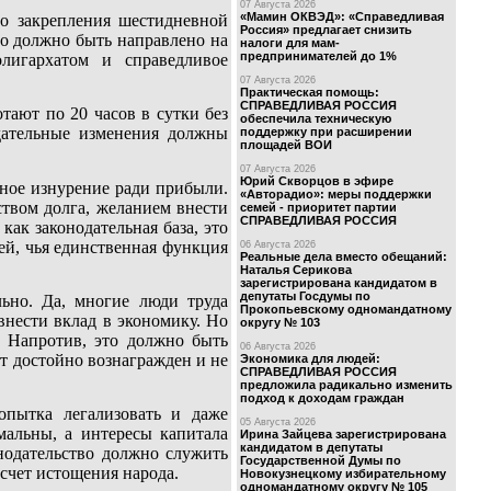
07 Августа 2026
«Мамин ОКВЭД»: «Справедливая
го закрепления шестидневной
Россия» предлагает снизить
о должно быть направлено на
налоги для мам-
предпринимателей до 1%
лигархатом и справедливое
07 Августа 2026
Практическая помощь:
СПРАВЕДЛИВАЯ РОССИЯ
тают по 20 часов в сутки без
обеспечила техническую
ательные изменения должны
поддержку при расширении
площадей ВОИ
07 Августа 2026
Юрий Скворцов в эфире
ное изнурение ради прибыли.
«Авторадио»: меры поддержки
ством долга, желанием внести
семей - приоритет партии
СПРАВЕДЛИВАЯ РОССИЯ
как законодательная база, это
ей, чья единственная функция
06 Августа 2026
Реальные дела вместо обещаний:
Наталья Серикова
зарегистрирована кандидатом в
депутаты Госдумы по
ьно. Да, многие люди труда
Прокопьевскому одномандатному
внести вклад в экономику. Но
округу № 103
. Напротив, это должно быть
06 Августа 2026
т достойно вознагражден и не
Экономика для людей:
СПРАВЕДЛИВАЯ РОССИЯ
предложила радикально изменить
подход к доходам граждан
опытка легализовать и даже
05 Августа 2026
мальны, а интересы капитала
Ирина Зайцева зарегистрирована
кандидатом в депутаты
одательство должно служить
Государственной Думы по
счет истощения народа.
Новокузнецкому избирательному
одномандатному округу № 105