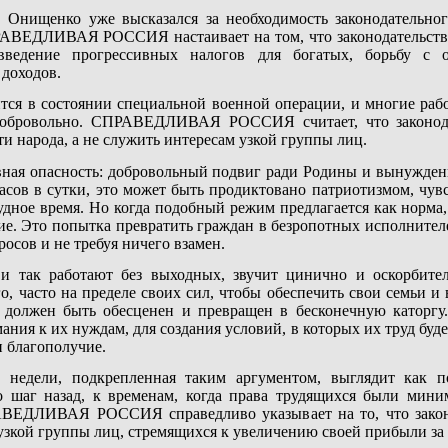
 Онищенко уже высказался за необходимость законодательно
РАВЕДЛИВАЯ РОССИЯ настаивает на том, что законодательств
введение прогрессивных налогов для богатых, борьбу с о
доходов.
ится в состоянии специальной военной операции, и многие рабо
 добровольно. СПРАВЕДЛИВАЯ РОССИЯ считает, что законод
и народа, а не служить интересам узкой группы лиц.
авная опасность: добровольный подвиг ради Родины и вынужден
асов в сутки, это может быть продиктовано патриотизмом, чув
удное время. Но когда подобный режим предлагается как норма, 
ие. Это попытка превратить граждан в безропотных исполнител
росов и не требуя ничего взамен.
и так работают без выходных, звучит цинично и оскорбител
о, часто на пределе своих сил, чтобы обеспечить свои семьи и 
уд должен быть обесценен и превращен в бесконечную каторгу
ния к их нуждам, для создания условий, в которых их труд буде
и благополучие.
 недели, подкрепленная таким аргументом, выглядит как п
 шаг назад, к временам, когда права трудящихся были мини
АВЕДЛИВАЯ РОССИЯ справедливо указывает на то, что закон
 узкой группы лиц, стремящихся к увеличению своей прибыли за 