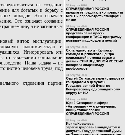
осредоточиться на создании
05 Августа 2026
СПРАВЕДЛИВАЯ РОССИЯ
ение для богатых и борьбу с
предлагает радикально повысить
льных доходов. Это означает
МРОТ и пересмотреть стандарты
жизни
ение. Это означает создание
втрашнем дне, а не загнанным
04 Августа 2026
СПРАВЕДЛИВАЯ РОССИЯ
представила на пресс-
конференции в ТАСС программу
новый виток эксплуатации,
повышения доходов и пенсий
 сложную экономическую и
04 Августа 2026
Сила, единство и «Калинка»:
удящихся. Игнорировать эти
команда Юргинского центра
ся от завоеваний социальной
социальной помощи семье и
детям и СПРАВЕДЛИВОЙ РОССИИ
изводства. Наша задача – не
покорила спартакиаду
стоинство человека труда, под
профсоюзов
04 Августа 2026
Сергей Сотников зарегистрирован
кандидатом в депутаты
онального отделения партии
Государственной Думы по
Кемеровскому одномандатному
округу № 102
04 Августа 2026
Юрий Скворцов в эфире
«Авторадио» — о культурных
инициативах партии
СПРАВЕДЛИВАЯ РОССИЯ
03 Августа 2026
Ирина Ковалева
зарегистрирована кандидатом в
депутаты Государственной Думы
по Заводскому одномандатному