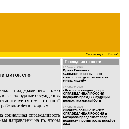
Здравствуйте,
Гость!
Последние новости
07 Августа 2026
Ирина Ковалёва:
«Справедливость — это
й виток его
конкретные дела, меняющие
жизнь людей»
07 Августа 2026
енко, поддержавшего идею
«Детство в каждый двор»:
СПРАВЕДЛИВАЯ РОССИЯ
 вызвало бурные обсуждения.
подарила праздник будущим
гументируется тем, что "они"
первоклассникам Юрги
 работают без выходных.
07 Августа 2026
«Платить больше нечем»:
СПРАВЕДЛИВАЯ РОССИЯ в
 социальная справедливость
Кемерове продолжает сбор
ивы направлены на то, чтобы
подписей против роста тарифов
ЖКХ