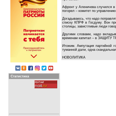
Афронт у Аленичева случился в 
погорел – комитет по управлени
Догадываюсь, что надо поправлят
списку КПРФ в Госдуму. Вон про
столицы, завистливые люди говор
Другими словами, надо вклады
временам капитал – в ЗАЩИТУ Т
Итожим. Ампутация партийной го
туманной дали, одна скандальная
НОВОЛИТИКА
Статистика