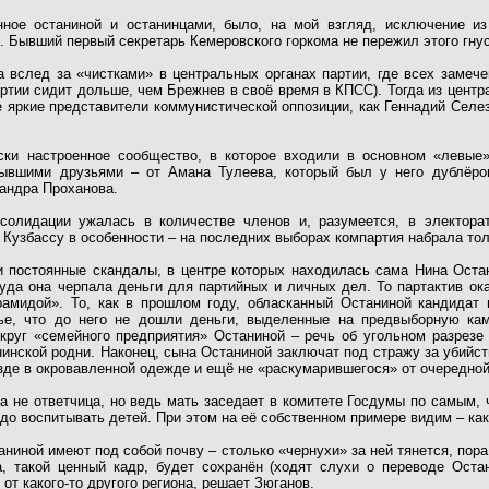
нное останиной и останинцами, было, на мой взгляд, исключение и
 Бывший первый секретарь Кемеровского горкома не пережил этого гну
 вслед за «чистками» в центральных органах партии, где всех замеч
артии сидит дольше, чем Брежнев в своё время в КПСС). Тогда из цент
 яркие представители коммунистической оппозиции, как Геннадий Селез
ки настроенное сообщество, в которое входили в основном «левые»
ывшими друзьями – от Амана Тулеева, который был у него дублёро
сандра Проханова.
олидации ужалась в количестве членов и, разумеется, в электора
к Кузбассу в особенности – на последних выборах компартия набрала тол
и постоянные скандалы, в центре которых находилась сама Нина Оста
куда она черпала деньги для партийных и личных дел. То партактив о
амидой». То, как в прошлом году, обласканный Останиной кандидат в
ье, что до него не дошли деньги, выделенные на предвыборную кам
округ «семейного предприятия» Останиной – речь об угольном разрез
инской родни. Наконец, сына Останиной заключат под стражу за убийс
зде в окровавленной одежде и ещё не «раскумарившегося» от очередной
а не ответчица, но ведь мать заседает в комитете Госдумы по самым, 
адо воспитывать детей. При этом на её собственном примере видим – к
ниной имеют под собой почву – столько «чернухи» за ней тянется, пора
а, такой ценный кадр, будет сохранён (ходят слухи о переводе Оста
от какого-то другого региона, решает Зюганов.