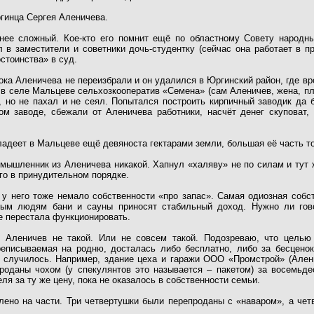
гинца Сергея Аленичева.
енее сложный. Кое-кто его помнит ещё по областному Совету народны
 в заместители и советники дочь-студентку (сейчас она работает в п
стоинства» в суд.
ока Аленичева не переизбрали и он удалился в Юргинский район, где в
 в селе Мальцеве сельхозкооператив «Семена» (сам Аленичев, жена, пл
, но не пахал и не сеял. Попытался построить кирпичный заводик да 
ом заводе, сбежали от Аленичева работники, насчёт денег скуповат,
ладеет в Мальцеве ещё девяноста гектарами земли, большая её часть т
мышленник из Аленичева никакой. Хапнул «халяву» не по силам и тут 
го в принудительном порядке.
е у него тоже немало собственности «про запас». Самая одиозная собс
ым людям бани и сауны приносят стабильный доход. Нужно ли гово
е перестала функционировать.
 Аленичев не такой. Или не совсем такой. Подозреваю, что целью 
реписываемая на родню, досталась либо бесплатно, либо за бесценок
и случилось. Например, здание цеха и гаражи ООО «Промстрой» (Але
роданы чохом (у спекулянтов это называется – пакетом) за восемьд
ля за ту же цену, пока не оказалось в собственности семьи.
лено на части. Три четвертушки были перепроданы с «наваром», а чет