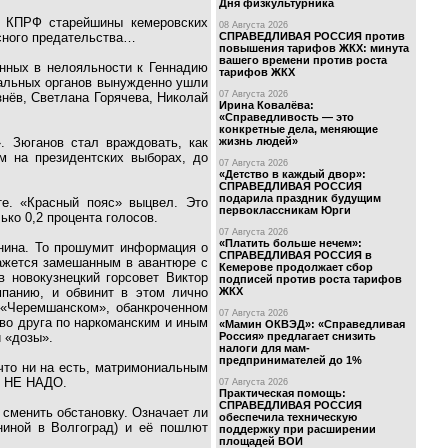
Дня физкультурника
з КПРФ старейшины кемеровских
08 Августа 2026
СПРАВЕДЛИВАЯ РОССИЯ против
сного предательства…
повышения тарифов ЖКХ: минута
вашего времени против роста
енных в нелояльности к Геннадию
тарифов ЖКХ
ральных органов вынужденно ушли
07 Августа 2026
нёв, Светлана Горячева, Николай
Ирина Ковалёва:
«Справедливость — это
конкретные дела, меняющие
жизнь людей»
. Зюганов стал враждовать, как
м на президентских выборах, до
07 Августа 2026
«Детство в каждый двор»:
СПРАВЕДЛИВАЯ РОССИЯ
подарила праздник будущим
те. «Красный пояс» выцвел. Это
первоклассникам Юрги
ько 0,2 процента голосов.
07 Августа 2026
«Платить больше нечем»:
нина. То прошумит информация о
СПРАВЕДЛИВАЯ РОССИЯ в
кажется замешанным в авантюре с
Кемерове продолжает сбор
 новокузнецкий горсовет Виктор
подписей против роста тарифов
ЖКХ
панию, и обвинит в этом лично
е «Черемшанском», обанкроченном
07 Августа 2026
тво друга по наркоманским и иным
«Мамин ОКВЭД»: «Справедливая
Россия» предлагает снизить
 «дозы».
налоги для мам-
предпринимателей до 1%
что ни на есть, матримониальным
ак НЕ НАДО.
07 Августа 2026
Практическая помощь:
СПРАВЕДЛИВАЯ РОССИЯ
 сменить обстановку. Означает ли
обеспечила техническую
ниной в Волгоград) и её пошлют
поддержку при расширении
площадей ВОИ