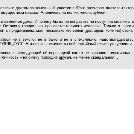
связи с долгом за земельный участок в Юрге размером полтора гектар
ю имуществом наказал Аленичева на полмиллиона рублей.
ь семейные дела. И почему бы их не поправить на посту «начальника п
 Останину говорят как про состоятельного человека. Только о кварти
ят с придыханием, мол, несколько мильёнов (долларов, конечно) стоит.
ваться не в землю, не в баню и не в спекуляцию, надо вкладывать
РУДЯЩИХСЯ. Нынешние коммунисты сей партийный тезис туго усвоили.
ловы с последующей её пересадкой как-то не вызывает позитивных э
 личность – на смену приходит другая, не менее скандальная…