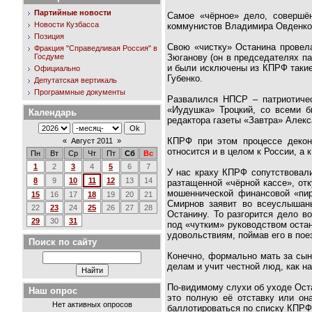
Партийные новости
Самое «чёрное» дело, совершё
Новости Кузбасса
коммунистов Владимира Овденко.
Позиция
Свою «чистку» Останина провела
Фракция "Справедливая Россия" в
Госдуме
Зюганову (он в председателях п
и были исключены из КПРФ такие
Официально
Губенко.
Депутатская вертикаль
Программные документы
Развалился НПСР – патриотичес
«Иудушка» Троцкий, со всеми б
Календарь
редактора газеты «Завтра» Алек
КПРФ при этом процессе деконс
«
Август 2011
»
относится и в целом к России, а 
Пн
Вт
Ср
Чт
Пт
Сб
Вс
1
2
3
4
5
6
7
У нас краху КПРФ сопутствовал
8
9
10
11
12
13
14
разтащенной «чёрной кассе», от
мошеннической финансовой «пир
15
16
17
18
19
20
21
Смирнов заявит во всеуслышан
22
23
24
25
26
27
28
Останину. То разгорится дело в
29
30
31
под «чутким» руководством остан
удовольствиям, поймав его в пое
Поиск по сайту
Конечно, формально мать за сын
делам и учит честной люд, как н
По-видимому слухи об уходе Оста
Наш опрос
это полную её отставку или он
Нет активных опросов
баллотироваться по списку КПРФ 