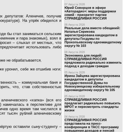
07 Августа 2026
Юрий Скворцов в эфире
«Авторадио»: меры поддержки
семей - приоритет партии
х депутатов: Аленичев, получив
СПРАВЕДЛИВАЯ РОССИЯ
рокуратуре). На упрёк обиделся и
06 Августа 2026
Реальные дела вместо обещаний:
Наталья Серикова
роде бы стал заниматься сельским
зарегистрирована кандидатом в
емянник и пара знакомых), взял в
депутаты Госдумы по
Прокопьевскому одномандатному
бросил – слыхал от местных, что
округу № 103
 предпочитает использовать либо
06 Августа 2026
Экономика для людей:
СПРАВЕДЛИВАЯ РОССИЯ
оже не обрабатывается.
предложила радикально изменить
подход к доходам граждан
же уронил, себе же отшибив ноги:
05 Августа 2026
Ирина Зайцева зарегистрирована
кандидатом в депутаты
твенность – коммунальная баня и
Государственной Думы по
Новокузнецкому избирательному
рить, что, став собственностью
одномандатному округу № 105
05 Августа 2026
СПРАВЕДЛИВАЯ РОССИЯ
аленичевского «хапка» (вся его
предлагает радикально повысить
) намечалась в перспективе для
МРОТ и пересмотреть стандарты
ничев одно время там числился в
жизни
есят тысяч рублей аленичевскому
04 Августа 2026
СПРАВЕДЛИВАЯ РОССИЯ
представила на пресс-
вёртую оставили сыну-студенту –
конференции в ТАСС программу
повышения доходов и пенсий