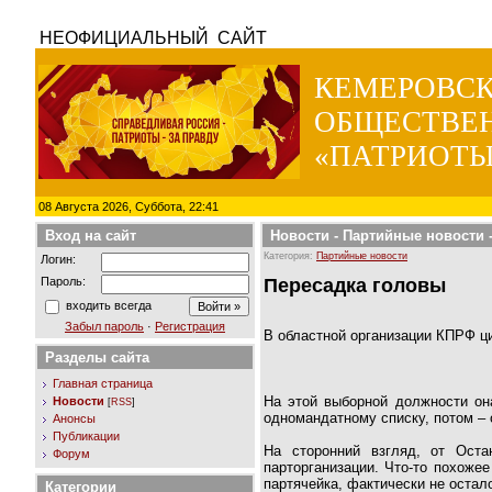
НЕОФИЦИАЛЬНЫЙ САЙТ
КЕМЕРОВС
ОБЩЕСТВЕ
«ПАТРИОТЫ
08 Августа 2026, Суббота, 22:41
Вход на сайт
Новости
-
Партийные новости
-
Категория:
Партийные новости
Логин:
Пароль:
Пересадка головы
входить всегда
Забыл пароль
·
Регистрация
В областной организации КПРФ ци
Разделы сайта
Главная страница
На этой выборной должности он
Новости
[
RSS
]
одномандатному списку, потом – 
Анонсы
Публикации
На сторонний взгляд, от Оста
Форум
парторганизации. Что-то похоже
партячейка, фактически не остал
Категории