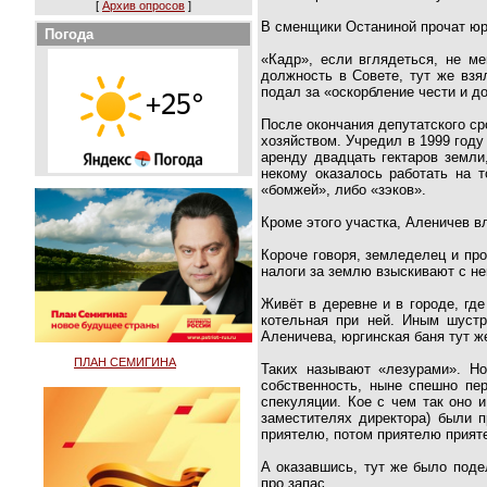
[
Архив опросов
]
В сменщики Останиной прочат юр
Погода
«Кадр», если вглядеться, не м
должность в Совете, тут же взял
подал за «оскорбление чести и до
После окончания депутатского ср
хозяйством. Учредил в 1999 году
аренду двадцать гектаров земли
некому оказалось работать на т
«бомжей», либо «зэков».
Кроме этого участка, Аленичев в
Короче говоря, земледелец и про
налоги за землю взыскивают с не
Живёт в деревне и в городе, гд
котельная при ней. Иным шустр
Аленичева, юргинская баня тут ж
ПЛАН СЕМИГИНА
Таких называют «лезурами». Но
собственность, ныне спешно пе
спекуляции. Кое с чем так оно 
заместителях директора) были п
приятелю, потом приятелю прияте
А оказавшись, тут же было поде
про запас.