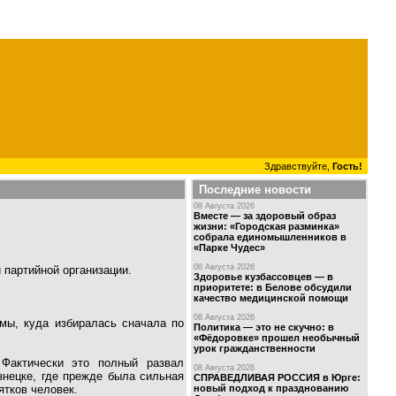
Здравствуйте,
Гость!
Последние новости
08 Августа 2026
Вместе — за здоровый образ
жизни: «Городская разминка»
собрала единомышленников в
«Парке Чудес»
08 Августа 2026
 партийной организации.
Здоровье кузбассовцев — в
приоритете: в Белове обсудили
качество медицинской помощи
08 Августа 2026
мы, куда избиралась сначала по
Политика — это не скучно: в
«Фёдоровке» прошел необычный
урок гражданственности
 Фактически это полный развал
08 Августа 2026
знецке, где прежде была сильная
СПРАВЕДЛИВАЯ РОССИЯ в Юрге:
новый подход к празднованию
ятков человек.