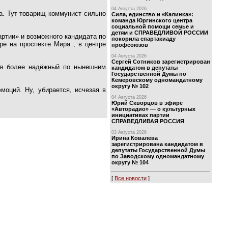
04 Августа 2026
а. Тут товарищ коммунист сильно
Сила, единство и «Калинка»:
команда Юргинского центра
социальной помощи семье и
детям и СПРАВЕДЛИВОЙ РОССИИ
артии» и возможного кандидата по
покорила спартакиаду
ре на проспекте Мира , в центре
профсоюзов
04 Августа 2026
Сергей Сотников зарегистрирован
ся более надёжный по нынешним
кандидатом в депутаты
Государственной Думы по
Кемеровскому одномандатному
округу № 102
моций. Ну, убирается, исчезая в
04 Августа 2026
Юрий Скворцов в эфире
«Авторадио» — о культурных
инициативах партии
СПРАВЕДЛИВАЯ РОССИЯ
03 Августа 2026
Ирина Ковалева
зарегистрирована кандидатом в
депутаты Государственной Думы
по Заводскому одномандатному
округу № 104
[
Все новости
]