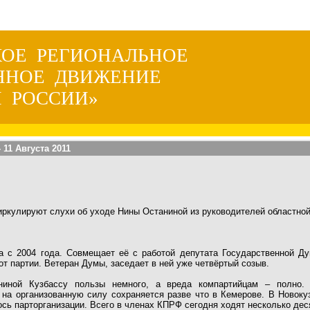
КОЕ РЕГИОНАЛЬНОЕ
ННОЕ ДВИЖЕНИЕ
 РОССИИ»
 11 Августа 2011
ркулируют слухи об уходе Нины Останиной из руководителей областной
а с 2004 года. Совмещает её с работой депутата Государственной Ду
от партии. Ветеран Думы, заседает в ней уже четвёртый созыв.
ниной Кузбассу пользы немного, а вреда компартийцам – полно.
е на организованную силу сохраняется разве что в Кемерове. В Новоку
ось парторганизации. Всего в членах КПРФ сегодня ходят несколько дес